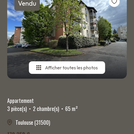
Vendu
ESTIMATION
BIENS
VENDUS
ALERTE
E-MAIL
CONTACT
Afficher toutes les photos
Appartement
3 pièce(s)
2 chambre(s)
65 m²
Toulouse (31500)