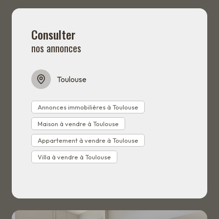
projet dans les meilleures conditions.
Nous sommes disponibles pour discuter de votre projet
immobilier. Appelez-nous au
05 62 47 03 94
, écrivez-
nous à
corimo-conseil-immobilier@orange.fr,
ou
Consulter
venez nous rencontrer au
7 avenue Jean Rieux 31500
nos annonces
Toulouse.
Toulouse
Annonces immobilières à Toulouse
Maison à vendre à Toulouse
Appartement à vendre à Toulouse
Villa à vendre à Toulouse