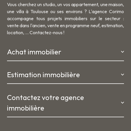
Vous cherchez un studio, un vos appartement, une maison,
une villa à Toulouse ou ses environs ? L'agence Corimo
accompagne tous projets immobiliers sur le secteur :
vente dans l'ancien, vente en programme neuf, estimation,
location, ... Contactez-nous !
Achat immobilier
Estimation immobilière
Vous recherchez un appartement, une maison ou une villa à
Toulouse et les alentours ? L’agence Corimo vous
accompagne dans votre achat immobilier à Toulouse et
Contactez votre agence
ses environs, notamment sur les secteurs Côte Pavée,
Notre agence réalise votre
estimation immobilière à
immobilière
Limayrac et l’est toulousain.
Toulouse
et les alentours pour évaluer votre maison,
Spécialiste de la
transaction immobilière à Toulouse
appartement ou villa au juste prix du marché. Grâce à
et les alentours
, notre agence vous propose un
notre connaissance du secteur toulousain, nous vous
accompagnement personnalisé pour concrétiser votre
aidons à vendre votre bien dans les meilleures conditions.