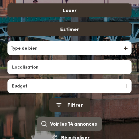
De l'ancien
Louer
ESTIMATION
BIENS
à l'année
Estimer
VENDUS
ALERTE
Type de bien
E-MAIL
CONTACT
Budget
Filtrer
Voir les
14
annonces
Réinitialiser