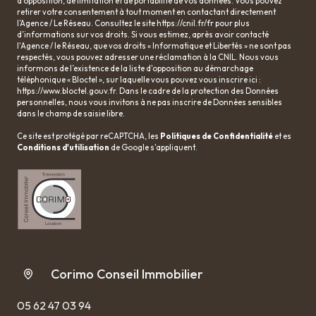
d’opposition, de limitation et de portabilité de vos données. Vous pouvez
retirer votre consentement à tout moment en contactant directement
l’Agence / Le Réseau. Consultez le site
https://cnil.fr/fr
pour plus
d’informations sur vos droits. Si vous estimez, après avoir contacté
l'Agence / le Réseau, que vos droits « Informatique et Libertés » ne sont pas
respectés, vous pouvez adresser une réclamation à la CNIL. Nous vous
informons de l’existence de la liste d'opposition au démarchage
téléphonique « Bloctel », sur laquelle vous pouvez vous inscrire ici :
https://www.bloctel.gouv.fr
. Dans le cadre de la protection des Données
personnelles, nous vous invitons à ne pas inscrire de Données sensibles
dans le champ de saisie libre.
Ce site est protégé par reCAPTCHA, les
Politiques de Confidentialité
et es
Conditions d'utilisation
de Google s'appliquent.
Corimo Conseil Immobilier
05 62 47 03 94