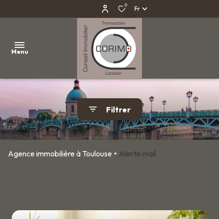
0
Fr
Menu
AGENCE
Filtrer
IMMOBILIÈRE
À
TOULOUSE
Agence immobilière à Toulouse
Alerte mail
VENTES
LOCATIONS
PROGRAMMES
NEUFS