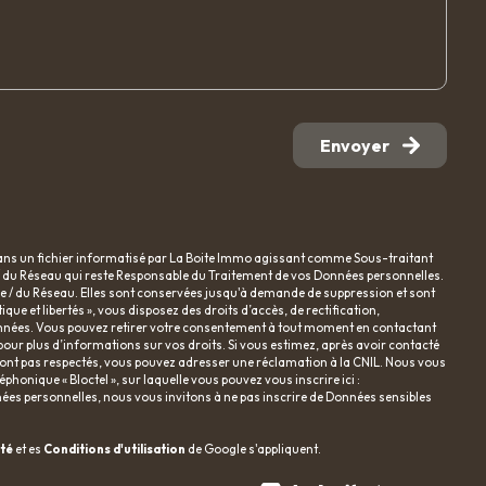
Envoyer
dans un fichier informatisé par La Boite Immo agissant comme Sous-traitant
e / du Réseau qui reste Responsable du Traitement de vos Données personnelles.
nce / du Réseau. Elles sont conservées jusqu'à demande de suppression et sont
ue et libertés », vous disposez des droits d’accès, de rectification,
 données. Vous pouvez retirer votre consentement à tout moment en contactant
pour plus d’informations sur vos droits. Si vous estimez, après avoir contacté
e sont pas respectés, vous pouvez adresser une réclamation à la CNIL. Nous vous
phonique « Bloctel », sur laquelle vous pouvez vous inscrire ici :
nées personnelles, nous vous invitons à ne pas inscrire de Données sensibles
ité
et es
Conditions d'utilisation
de Google s'appliquent.