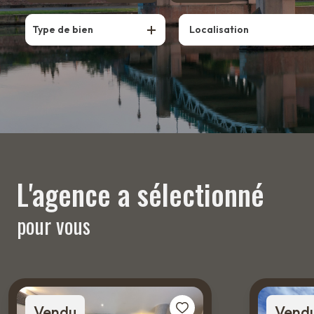
ESTIMATION
De l'ancien
à l'année
Type de bien
BIENS
VENDUS
ALERTE
E-MAIL
CONTACT
L'agence a sélectionné
pour vous
Vendu
Vend