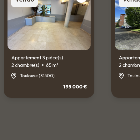
Appartement 3 pièce(s)
Apparteme
2 chambre(s)
65 m²
2 chambre
Toulouse (31500)
Toulo
195 000 €