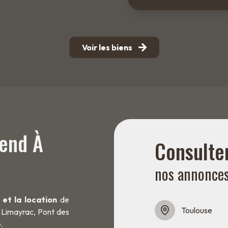
Voir les biens
tend À
Consulte
nos annonce
 et la location
de
Toulouse
 Limayrac, Pont des
.