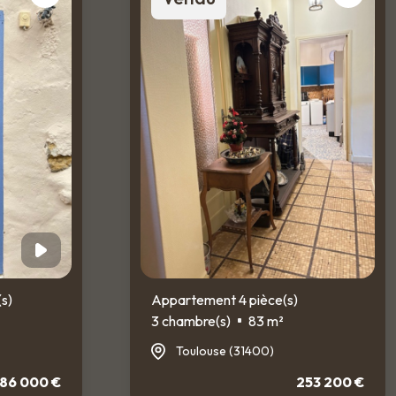
(s)
Appartement 4 pièce(s)
3 chambre(s)
83 m²
Toulouse (31400)
86 000 €
253 200 €