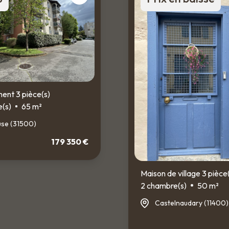
nt 3 pièce(s)
(s)
65 m²
use (31500)
179 350 €
Maison de village 3 pièce
2 chambre(s)
50 m²
Castelnaudary (11400)