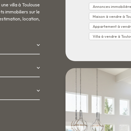
une villa à Toulouse
Annonces immobilière
s immobiliers sur le
Maison à vendre à To
stimation, location,
Appartement à vendr
Villa à vendre à Toul
 Toulouse et les
achat immobilier à
e Pavée, Limayrac
oulouse
et les
t les alentours
,
au juste prix du
lisé pour
 nous vous aidons à
mobilier. Appelez-
-