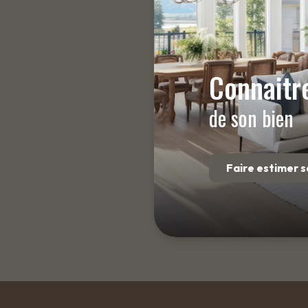
venue Jean Rieux
Connaitre
de son bien
Faire estimer s