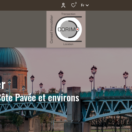
0
Fr
er
ôte Pavée et environs