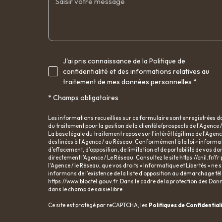
J'ai pris connaissance de la Politique de
confidentialité et des informations relatives au
traitement de mes données personnelles *
* Champs obligatoires
Les informations recueillies sur ce formulaire sont enregistrées 
du traitement pour la gestion de la clientèle/prospects de l'Agenc
La base légale du traitement repose sur l'intérêt légitime de l'Age
destinées à l'Agence / au Réseau. Conformément à la loi « informatiq
d’effacement, d’opposition, de limitation et de portabilité de vos
directement l’Agence / Le Réseau. Consultez le site
https://cnil.fr/fr
l'Agence / le Réseau, que vos droits « Informatique et Libertés » n
informons de l’existence de la liste d'opposition au démarchage télé
https://www.bloctel.gouv.fr
. Dans le cadre de la protection des Don
dans le champ de saisie libre.
Ce site est protégé par reCAPTCHA, les
Politiques de Confidential