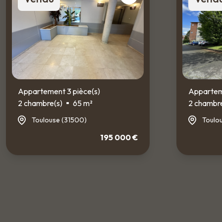
Appartement 3 pièce(s)
Apparteme
2 chambre(s)
65 m²
2 chambre
Toulouse (31500)
Toulo
195 000 €