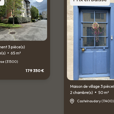
nt 3 pièce(s)
(s)
65 m²
use (31500)
179 350 €
Maison de village 3 pièce
2 chambre(s)
50 m²
Castelnaudary (11400)