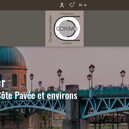
0
Fr
er
ôte Pavée et environs