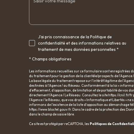
J'ai pris connaissance de la Politique de
confidentialité et des informations relatives au
traitement de mes données personnelles *
* Champs obligatoires
Les informations recueillies sur ce formulaire sont enregistrées 
du traitement pour la gestion de la clientèle/prospects de l'Agenc
La base légale du traitement repose sur l'intérêt légitime de l'Age
destinées à l'Agence / au Réseau. Conformément à la loi « informatiq
d’effacement, d’opposition, de limitation et de portabilité de vos
directement l’Agence / Le Réseau. Consultez le site
https://cnil.fr/fr
l'Agence / le Réseau, que vos droits « Informatique et Libertés » n
informons de l’existence de la liste d'opposition au démarchage télé
https://www.bloctel.gouv.fr
. Dans le cadre de la protection des Don
dans le champ de saisie libre.
Ce site est protégé par reCAPTCHA, les
Politiques de Confidential