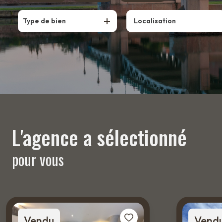
ESTIMATION
De l'ancien
à l'année
Type de bien
BIENS
VENDUS
ALERTE
E-MAIL
CONTACT
L'agence a sélectionné
pour vous
Vendu
Vend