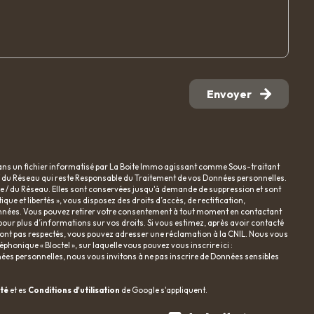
Envoyer
dans un fichier informatisé par La Boite Immo agissant comme Sous-traitant
e / du Réseau qui reste Responsable du Traitement de vos Données personnelles.
nce / du Réseau. Elles sont conservées jusqu'à demande de suppression et sont
ue et libertés », vous disposez des droits d’accès, de rectification,
 données. Vous pouvez retirer votre consentement à tout moment en contactant
pour plus d’informations sur vos droits. Si vous estimez, après avoir contacté
e sont pas respectés, vous pouvez adresser une réclamation à la CNIL. Nous vous
phonique « Bloctel », sur laquelle vous pouvez vous inscrire ici :
nées personnelles, nous vous invitons à ne pas inscrire de Données sensibles
ité
et es
Conditions d'utilisation
de Google s'appliquent.