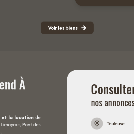
Voir les biens
tend À
Consulte
nos annonce
 et la location
de
Toulouse
 Limayrac, Pont des
.