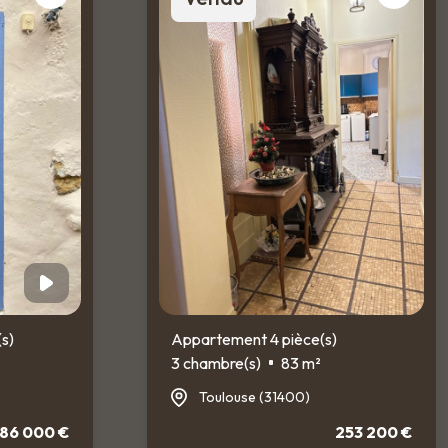
(s)
Appartement 4 pièce(s)
3 chambre(s)
83 m²
Toulouse (31400)
86 000 €
253 200 €