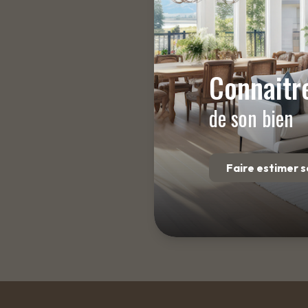
venue Jean Rieux
Connaitre
de son bien
Faire estimer s