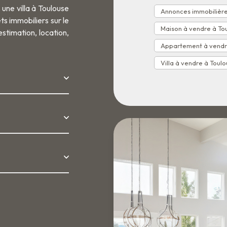
une villa à Toulouse
Annonces immobilière
s immobiliers sur le
Maison à vendre à To
stimation, location,
Appartement à vendr
Villa à vendre à Toul
 Toulouse et les
achat immobilier à
e Pavée, Limayrac
oulouse
et les
t les alentours
,
au juste prix du
lisé pour
 nous vous aidons à
mobilier. Appelez-
-