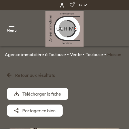
0
Fr
Menu
Agence immobilière à Toulouse
Vente
Toulouse
Maison
AGENCE
IMMOBILIÈRE
À
Retour aux résultats
TOULOUSE
Télécharger la fiche
VENTES
LOCATIONS
Partager ce bien
PROGRAMMES
NEUFS