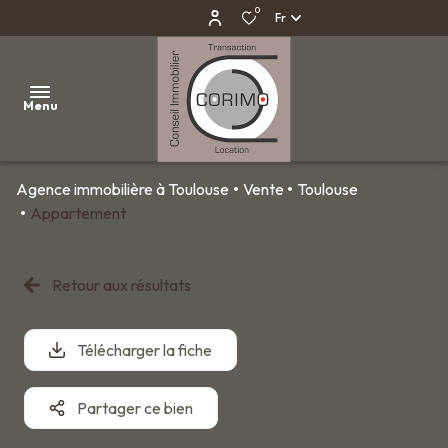
0
Fr
Menu
Agence immobilière à Toulouse
Vente
Toulouse
AGENCE
Appartement
IMMOBILIÈRE
À
Retour aux résultats
TOULOUSE
VENTES
Télécharger la fiche
LOCATIONS
Partager ce bien
PROGRAMMES
NEUFS